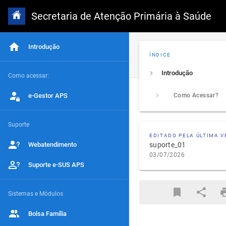
Secretaria de Atenção Primária à Saúde
Introdução
ÍNDICE
Introdução
Como acessar:
e-Gestor APS
Como Acessar?
Suporte
EDITADO PELA ÚLTIMA V
Webatendimento
suporte_01
03/07/2026
Suporte e-SUS APS
Sistemas e Módulos
Bolsa Família